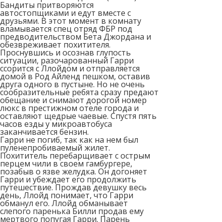
Бандиты притворяются
автостопщиками и едут вместе с
друзьями. В этот момент в комнату
вламывается спец отряд ФБР под
предводительством Бета Джордана и
обезвреживает похитителя.
Проснувшись и осознав глупость
ситуации, разочарованный Гарри
ссорится с Ллойдом и отправляется
домой в Род Айленд пешком, оставив
друга одного в пустыне. Но не очень
сообразительные ребята сразу предают
обещание и снимают дорогой номер
люкс в престижном отеле города и
оставляют щедрые чаевые. Спустя пять
часов езды у микроавтобуса
заканчивается бензин.
Гарри не погиб, так как на нем был
пуленепробиваемый жилет.
Похититель перебарщивает с острым
перцем чили в своем гамбургере,
позабыв о язве желудка. Он догоняет
Гарри и убеждает его продолжить
путешествие. Прождав девушку весь
день, Ллойд понимает, что Гарри
обманул его. Ллойд обманывает
слепого паренька Билли продав ему
мертвого попугая Гарри. Парень