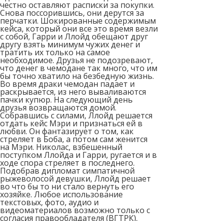
честно оставляют расписки за покупки.
Снова поссорившись, они дерутся за
перчатки. Шокированные содержимым
кейса, который они все это время везли
с собой, Гарри и Ллойд обещают друг
другу взять минимум чужих денег и
тратить их только на самое
необходимое. Друзья не подозревают,
что денег в чемодане так много, что им
бы точно хватило на безбедную жизнь.
Во время драки чемодан падает и
раскрывается, из него вываливаются
пачки купюр. На следующий день
друзья возвращаются домой.
Собравшись с силами, Ллойд решается
отдать кейс Мэри и признаться ей в
любви. Он фантазирует о том, как
стреляет в Боба, а потом сам женится
на Мэри. Николас, взбешенный
поступком Ллойда и Гарри, ругается и в
ходе спора стреляет в последнего.
Подобрав дипломат симпатичной
рыжеволосой девушки, Ллойд решает
во что бы то ни стало вернуть его
хозяйке. Любое использование
текстовых, фото, аудио и
видеоматериалов возможно только с
согласия правообладателя (ВГТРК).