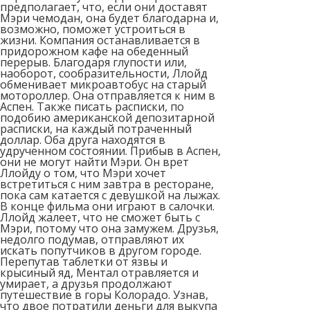
предполагает, что, если они доставят
Мэри чемодан, она будет благодарна и,
возможно, поможет устроиться в
жизни. Компания останавливается в
придорожном кафе на обеденный
перерыв. Благодаря глупости или,
наоборот, сообразительности, Ллойд
обменивает микроавтобус на старый
мотороллер. Она отправляется к ним в
Аспен. Также писать расписки, по
подобию американской депозитарной
расписки, на каждый потраченный
доллар. Оба друга находятся в
удрученном состоянии. Прибыв в Аспен,
они не могут найти Мэри. Он врет
Ллойду о том, что Мэри хочет
встретиться с ним завтра в ресторане,
пока сам катается с девушкой на лыжах.
В конце фильма они играют в салочки.
Ллойд жалеет, что не сможет быть с
Мэри, потому что она замужем. Друзья,
недолго подумав, отправляют их
искать попутчиков в другом городе.
Перепутав таблетки от язвы и
крысиный яд, Ментал отравляется и
умирает, а друзья продолжают
путешествие в горы Колорадо. Узнав,
что двое потратили деньги для выкупа