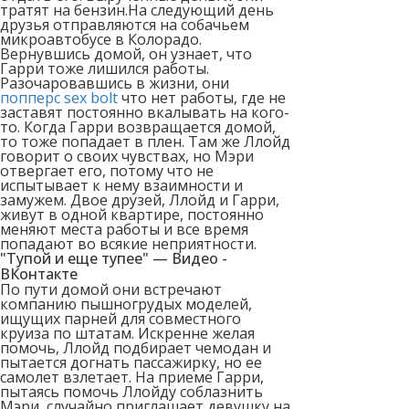
тратят на бензин.На следующий день
друзья отправляются на собачьем
микроавтобусе в Колорадо.
Вернувшись домой, он узнает, что
Гарри тоже лишился работы.
Разочаровавшись в жизни, они
попперс sex bolt
что нет работы, где не
заставят постоянно вкалывать на кого-
то. Когда Гарри возвращается домой,
то тоже попадает в плен. Там же Ллойд
говорит о своих чувствах, но Мэри
отвергает его, потому что не
испытывает к нему взаимности и
замужем. Двое друзей, Ллойд и Гарри,
живут в одной квартире, постоянно
меняют места работы и все время
попадают во всякие неприятности.
"Тупой и еще тупее" — Видео -
ВКонтакте
По пути домой они встречают
компанию пышногрудых моделей,
ищущих парней для совместного
круиза по штатам. Искренне желая
помочь, Ллойд подбирает чемодан и
пытается догнать пассажирку, но ее
самолет взлетает. На приеме Гарри,
пытаясь помочь Ллойду соблазнить
Мэри, случайно приглашает девушку на