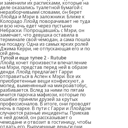
и заменили их расписками, которые на
деле оказались туалетной бумагой с
неразборчивыми словами, он берет
Ллойда и Мэри в заложники. Ближе к
Колорадо Ллойд поворачивает не туда
и всю ночь едет через пустыню
Небраски. Попрощавшись с Мэри, он
замечает, что девушка оставила в
терминале свой чемодан, а сама пошла
на посадку. Одна из самых ярких ролей
Джима Керри, не отпускающая его и по
сей день.
Тупой и еще тупее 2 - Rutube
Ллойд хочет произвести впечатление
на Мэри, представ перед ней в образе
денди. Ллойд предлагает Гарри
отправиться в Аспен к Мэри. Все их
приобретенные вещи конфискуют, а
мопед, выменянный на микроавтобус,
разбивается. Вслед за ними по пятам
мчится парочка мафиози, которые по
ошибке приняли друзей за крутых
профессионалов. В итоге, они проводят
ночь в парке. В пути с Гарри и Ллойдом
случаются разные инциденты. Приехав
к ней домой, он рассказывает о
чемодане и отвозит в гостиницу, чтобы
отдать его. Вырученные деньги они